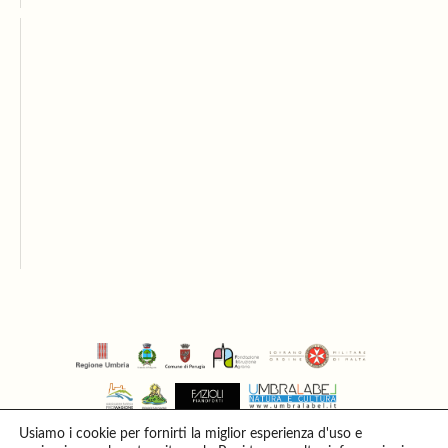
Usiamo i cookie per fornirti la miglior esperienza d'uso e
info@trasimenomusicfestival.com