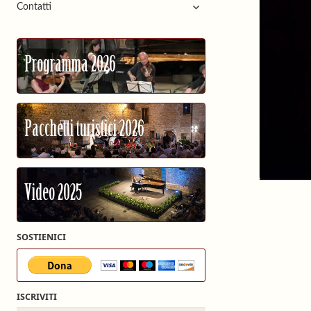
apri
Contatti
menù
i
child
menù
child
Programma 2026
Pacchetti turistici 2026
Video 2025
SOSTIENICI
ISCRIVITI