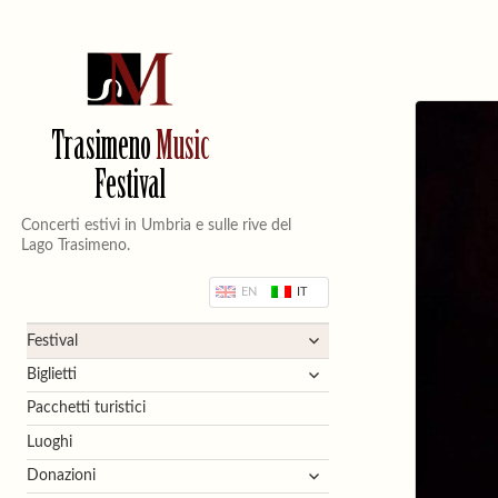
Trasimeno
Music
Festival
Concerti estivi in Umbria e sulle rive del
Lago Trasimeno.
EN
IT
apri
Festival
i
apri
Biglietti
menù
i
Pacchetti turistici
child
menù
Luoghi
child
apri
Donazioni
i